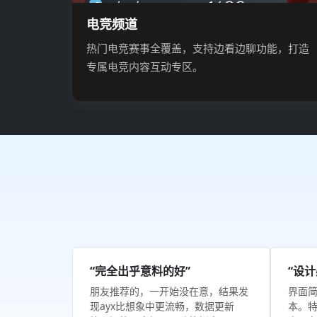
电竞频道
热门电竞赛事全覆盖，支持边看边聊功能，打造
专属电竞内容互动专区。
“完全出乎意料的好”
“设
朋友推荐的，一开始没在意，结果发
界面
现ayx比想象中更流畅，数据更新
本。特