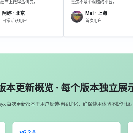
在细节上做得蛮讲究。
觉这不是个粗糙的平台。
阿婷 · 北京
Mei · 上海
日常活跃用户
首次用户
版本更新概览 · 每个版本独立展
ayx 每次更新都基于用户反馈持续优化，确保使用体验不断升级
v6.2.0