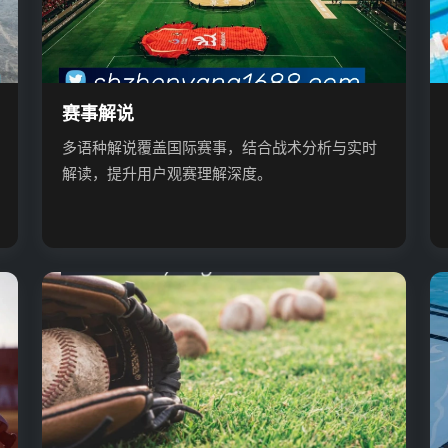
赛事解说
多语种解说覆盖国际赛事，结合战术分析与实时
解读，提升用户观赛理解深度。