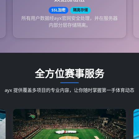
SSL加密
隔离存储
所有用户数据经ayx官网安全处理，并在服务器
内部分层存储隔离。
全方位赛事服务
ayx 提供覆盖多项目的专业内容，让你随时掌握第一手体育动态